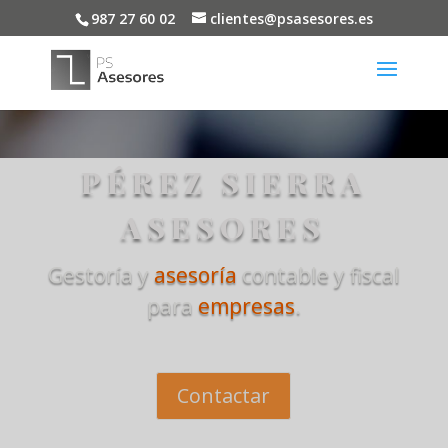
987 27 60 02
clientes@psasesores.es
PÉREZ SIERRA
ASESORES
Gestoría y
asesoría
contable y fiscal
para
empresas
.
Contactar