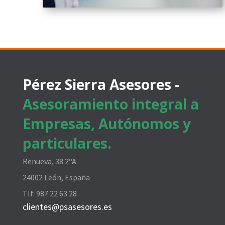
Pérez Sierra Asesores -
Asesoramiento integral a
Empresas, Autónomos y
particulares.
Renueva, 38 2ºA
24002 León, España
Tlf:
987 22 63 28
clientes@psasesores.es